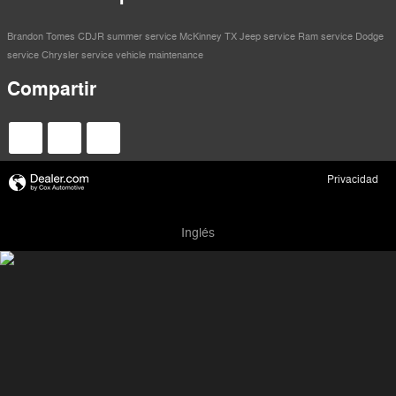
Brandon Tomes CDJR
summer service
McKinney TX
Jeep service
Ram service
Dodge
service
Chrysler service
vehicle maintenance
Compartir
Privacidad
Inglés